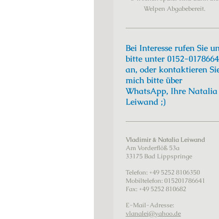
Welpen Abgabebereit.
Bei Interesse rufen Sie u
bitte unter 0152-017866
an, oder kontaktieren Si
mich bitte über
WhatsApp, Ihre Natalia
Leiwand ;)
Vladimir & Natalia Leiwand
Am Vorderflöß
53a
33175
Bad Lippspringe
Telefon:
+49 5252 8106350
Mobiltelefon: 015201786641
Fax:
+49 5252 810682
E-Mail-Adresse:
vlanalei@yahoo.de