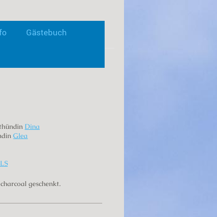
fo
Gästebuch
er Quelle der Lippe"
hthündin
Dina
ündin
Glea
RLS
 charcoal geschenkt.