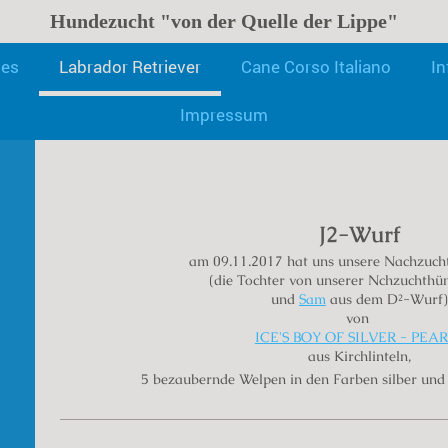
Hundezucht "von der Quelle der Lippe"
les
Labrador Retriever
Cane Corso Italiano
In
Labrador Zucht "von d
Impressum
J2-Wurf
am 09.11.2017 hat uns unsere Nachzuc
(die Tochter von unserer Nchzuchth
und
Sam
aus dem D²-Wurf)
von
ICE'S BOY OF SILVER - PEA
aus Kirchlinteln,
5 bezaubernde Welpen in den Farben silber und