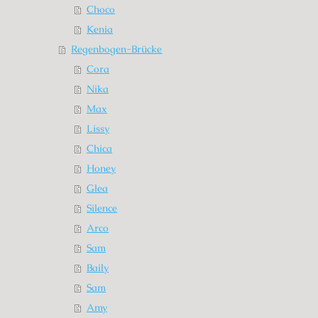
Choco
Kenia
Regenbogen-Brücke
Cora
Nika
Max
Lissy
Chica
Honey
Glea
Silence
Arco
Sam
Baily
Sam
Amy