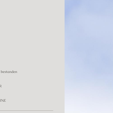
 bestanden
R
INE