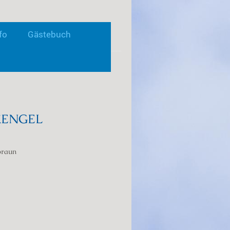
fo
Gästebuch
er Quelle der Lippe"
KENGEL
braun