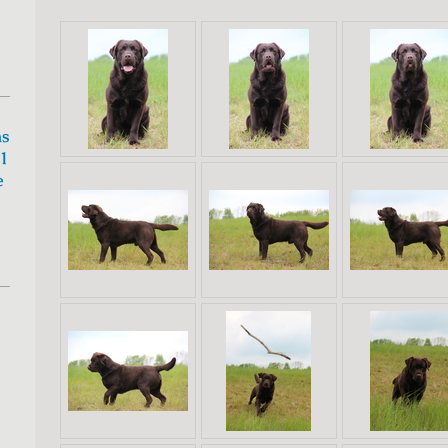
ns
41
e