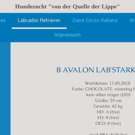
Hundezucht "von der Quelle der Lippe"
les
Labrador Retriever
Cane Corso Italiano
In
Labrador Zucht "von d
Impressum
B AVALON LAB'STAR
Wurfdatum: 17.05.2018
Farbe: CHOCOLATE, reinerbig 
kein silber träger (DD)
Größe: 59 cm
Gewicht: 42 kg
HD: A (frei)
ED: 0 (frei)
OCD: 0 (frei)
prcd-PRA-N/N frei