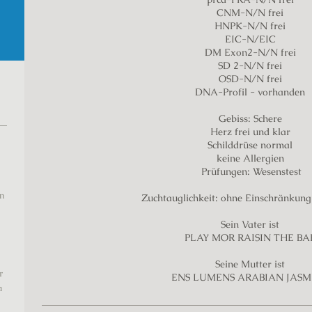
CNM-N/N frei
HNPK-N/N frei
EIC-N/EIC
DM Exon2-N/N frei
SD 2-N/N frei
OSD-N/N frei
DNA-Profil - vorhanden
Gebiss: Schere
Herz frei und klar
Schilddrüse normal
keine Allergien
Prüfungen: Wesenstest
on
Zuchtauglichkeit: ohne Einschränkung
Sein Vater ist
PLAY MOR RAISIN THE BA
Seine Mutter ist
r
ENS LUMENS ARABIAN JASM
a