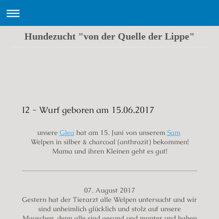
Hundezucht "von der Quelle der Lippe"
Labrador Zucht "von der Quelle der Lippe"
I2 - Wurf geboren am 15.06.2017
unsere
Glea
hat am 15. Juni von unserem
Sam
Welpen in silber & charcoal (anthrazit)
bekommen!
Mama und ihren Kleinen geht es gut!
07. August 2017
Gestern hat der Tierarzt alle Welpen untersucht und wir
sind unheimlich glücklich und stolz auf unsere
Mauschen, denn alle sind gesund und munter und haben