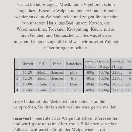
wie z.B. Staubsauger, Musik und TV gehören schon
lange dazu. Einzelne Welpen nehmen wir auch immer
wieder aus dem Welpenbereich und zeigen Ihnen mehr
von unserem Haus, das Bad, unsere Katzen, die
Waschmaschine, Trockner, Klospülung. Küche mit all
ihren Geräten und Geräuschen... alles was eben zu
unserem Leben dazugehört und was wir unseren Welpen
näher bringen möchten.
Gewicht
Gewicht
Gewicht
Sta
Uhrzeit
R/H
Farbe
Bändchen
Geburt
16 tage
21 tage
1
11:20
Hündin
charcoal
pink
498g
1670g
2280g
fr
2
12:20
Hündin
charcoal
lila
495g
1620g
2230g
fr
3
13:00
Rüde
silber
blau
484g
1600g
2050g
reser
4
13:45
Rüde
silber
d.blau
490g
1580g
2120g
reser
frei
- bedeutet: der Welpe ist noch keiner Familie
versprochen, Sie dürfen sich bei Interesse gerne melden.
reserviert
- bedeutet: der Welpe hat schon Interessenten
und wird spätestens im Alter von 4-5 Wochen vergeben.
Falls es nicht passt, könnte der Welpe wieder frei