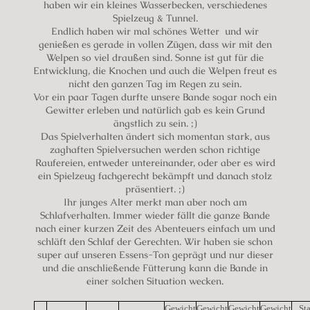
haben wir ein kleines Wasserbecken, verschiedenes
Spielzeug & Tunnel.
Endlich haben wir mal schönes Wetter und wir
genießen es gerade in vollen Zügen, dass wir mit den
Welpen so viel draußen sind. Sonne ist gut für die
Entwicklung, die Knochen und auch die Welpen freut es
nicht den ganzen Tag im Regen zu sein.
Vor ein paar Tagen durfte unsere Bande sogar noch ein
Gewitter erleben und natürlich gab es kein Grund
ängstlich zu sein. ;)
Das Spielverhalten ändert sich momentan stark, aus
zaghaften Spielversuchen werden schon richtige
Raufereien, entweder untereinander, oder aber es wird
ein Spielzeug fachgerecht bekämpft und danach stolz
präsentiert. ;)
Ihr junges Alter merkt man aber noch am
Schlafverhalten. Immer wieder fällt die ganze Bande
nach einer kurzen Zeit des Abenteuers einfach um und
schläft den Schlaf der Gerechten. Wir haben sie schon
super auf unseren Essens-Ton geprägt und nur dieser
und die anschließende Fütterung kann die Bande in
einer solchen Situation wecken.
Gewicht
Gewicht
Gewicht
Gewicht
St