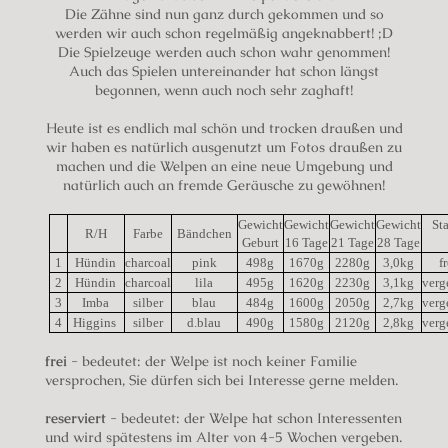
Die Zähne sind nun ganz durch gekommen und so
werden wir auch schon regelmäßig angeknabbert! ;D
Die Spielzeuge werden auch schon wahr genommen!
Auch das Spielen untereinander hat schon längst
begonnen, wenn auch noch sehr zaghaft!
Heute ist es endlich mal schön und trocken draußen und
wir haben es natürlich ausgenutzt um Fotos draußen zu
machen und die Welpen an eine neue Umgebung und
natürlich auch an fremde Geräusche zu gewöhnen!
Gewicht
Gewicht
Gewicht
Gewicht
St
R/H
Farbe
Bändchen
Geburt
16 Tage
21 Tage
28 Tage
1
Hündin
charcoal
pink
498g
1670g
2280g
3,0kg
f
2
Hündin
charcoal
lila
495g
1620g
2230g
3,1kg
ver
3
Imba
silber
blau
484g
1600g
2050g
2,7kg
ver
4
Higgins
silber
d.blau
490g
1580g
2120g
2,8kg
ver
frei
- bedeutet: der Welpe ist noch keiner Familie
versprochen, Sie dürfen sich bei Interesse gerne melden.
reserviert
- bedeutet: der Welpe hat schon Interessenten
und wird spätestens im Alter von 4-5 Wochen vergeben.