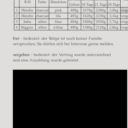
R/H
Farbe
Bändchen
Geburt
16 Tage
21 Tage
28 Tage
1
Hündin
charcoal
pink
498g
1670g
2280g
3,0kg
ver
2
Hündin
charcoal
lila
495g
1620g
2230g
3,1kg
ver
3
Imba
silber
blau
484g
1600g
2050g
2,7kg
ver
4
Higgins
silber
d.blau
490g
1580g
2120g
2,8kg
ver
frei
- bedeutet: der Welpe ist noch keiner Familie
versprochen, Sie dürfen sich bei Interesse gerne melden.
vergeben
- bedeutet: der Vertrag wurde unterzeichnet
und eine Anzahlung wurde geleistet.