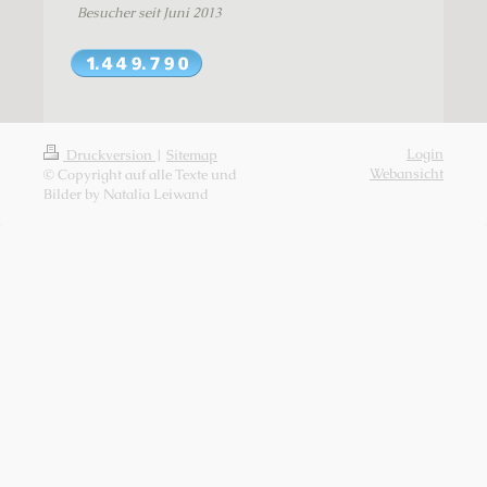
Besucher seit Juni 2013
Login
Druckversion
|
Sitemap
Webansicht
© Copyright auf alle Texte und
Bilder by Natalia Leiwand