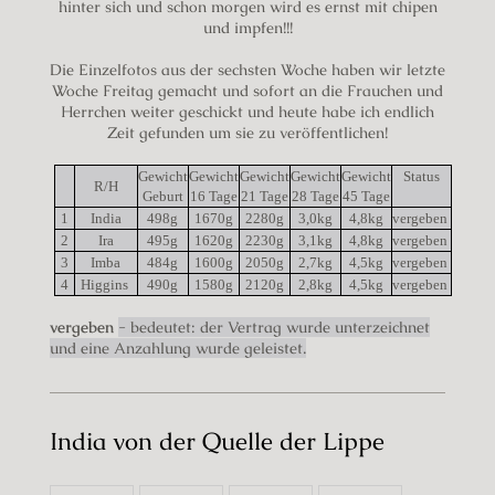
hinter sich und schon morgen wird es ernst mit chipen
und impfen!!!
Die Einzelfotos aus der sechsten Woche haben wir letzte
Woche Freitag gemacht und sofort an die Frauchen und
Herrchen weiter geschickt und heute habe ich endlich
Zeit gefunden um sie zu veröffentlichen!
Gewicht
Gewicht
Gewicht
Gewicht
Gewicht
Status
R/H
Geburt
16 Tage
21 Tage
28 Tage
45 Tage
1
India
498g
1670g
2280g
3,0kg
4,8kg
vergeben
2
Ira
495g
1620g
2230g
3,1kg
4,8kg
vergeben
3
Imba
484g
1600g
2050g
2,7kg
4,5kg
vergeben
4
Higgins
490g
1580g
2120g
2,8kg
4,5kg
vergeben
vergeben
- bedeutet: der Vertrag wurde unterzeichnet
und eine Anzahlung wurde geleistet.
India von der Quelle der Lippe