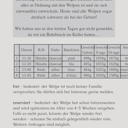
alles in Ordnung mit den Welpen ist und sie sich
einwandfrei entwickeln. Heute sind alle Welpen sogar
dreifach schwerer als bei der Geburt!
Wir haben uns in den letzten Tagen gar nicht gemeldet,
da wir ein Rohrbruch im Keller hatten….
Gewicht
Gewicht
Gewicht
Sta
Uhrzeit
R/H
Farbe
Bändchen
Geburt
8 tage
16 tage
1
11:20
Hündin
charcoal
pink
498g
1050g
1670g
fr
2
12:20
Hündin
charcoal
lila
495g
1055g
1620g
fr
3
13:00
Rüde
silber
blau
484g
1025g
1600g
reser
4
13:45
Rüde
silber
d.blau
490g
1020g
1580g
reser
frei
- bedeutet: der Welpe ist noch keiner Familie
versprochen, Sie dürfen sich bei Interesse gerne melden.
reserviert
- bedeutet: der Welpe hat schon Interessenten
und wird spätestens im Alter von 4-5 Wochen vergeben.
Falls es nicht passt, könnte der Welpe wieder frei
werden - schauen Sie einfach gelegentlich wieder rein.
Weitere Anfragen sind möglich.