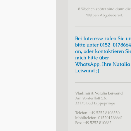
8 Wochen später sind dann die
Welpen Abgabebereit.
Bei Interesse rufen Sie u
bitte unter 0152-017866
an, oder kontaktieren Si
mich bitte über
WhatsApp, Ihre Natalia
Leiwand ;)
Vladimir & Natalia Leiwand
Am Vorderflöß
53a
33175
Bad Lippspringe
Telefon:
+49 5252 8106350
Mobiltelefon: 015201786641
Fax:
+49 5252 810682