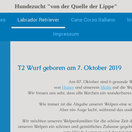
Hundezucht "von der Quelle der Lippe"
les
Labrador Retriever
Cane Corso Italiano
In
Labrador Zucht "von d
Impressum
T2 Wurf geboren am 7. Oktober 2019
Am 07. Oktober sind 6 gesunde 
von
Honey
und unserem
Mailo
auf die W
Wir freuen uns sehr, dass alle Bärchen ein wunderbar
Wie immer ist die Abgabe unserer Welpen eine sc
Aber ein Auge lacht, während das ander
Wir möchten unseren Welpenfamilien für die schöne Zeit d
unseren Welpen ein schönes und gemütliches Zuhause gegeben