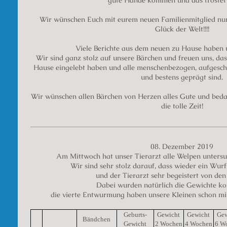
gute Hände kommen und das tröstet 
Wir wünschen Euch mit eurem neuen Familienmitglied nur 
Glück der Welt!!!!
Viele Berichte aus dem neuen zu Hause haben un
Wir sind ganz stolz auf unsere Bärchen und freuen uns, das
Hause eingelebt haben und alle menschenbezogen, aufgeschl
und bestens geprägt sind.
Wir wünschen allen Bärchen von Herzen alles Gute und beda
die tolle Zeit!
08. Dezember 2019
Am Mittwoch hat unser Tierarzt alle Welpen untersu
Wir sind sehr stolz darauf, dass wieder ein Wur
und der Tierarzt sehr begeistert von de
Dabei wurden natürlich die Gewichte ko
die vierte Entwurmung haben unsere Kleinen schon m
Geburts-
Gewicht
Gewicht
Gew
Bändchen
Gewicht
2 Wochen
4 Wochen
6 W