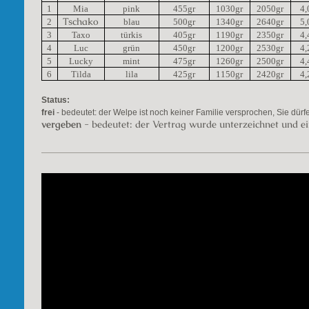
1
Mia
pink
455gr
1030gr
2050gr
4,
Tschako
2
blau
500gr
1340gr
2640gr
5,
3
Taxo
türkis
405gr
1190gr
2350gr
4,
4
Luc
grün
450gr
1200gr
2530gr
4,
5
Lucky
mint
475gr
1260gr
2500gr
4,
6
Tilda
lila
425gr
1150gr
2420gr
4,
Status:
frei
- bedeutet: der Welpe ist noch keiner Familie versprochen, Sie dürf
vergeben
- bedeutet: der Vertrag wurde unterzeichnet und e