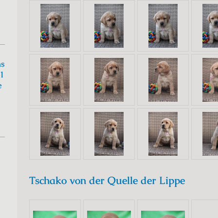
ns
41
e
Tschako von der Quelle der Lippe