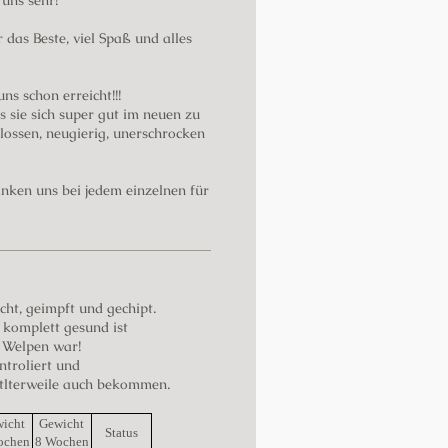
uns sehr!
das Beste, viel Spaß und alles
s schon erreicht!!!
s sie sich super gut im neuen zu
ossen, neugierig, unerschrocken
nken uns bei jedem einzelnen für
cht, geimpft und gechipt.
f komplett gesund ist
n Welpen war!
ntroliert und
itlterweile auch bekommen.
icht
Gewicht
Status
ochen
8 Wochen