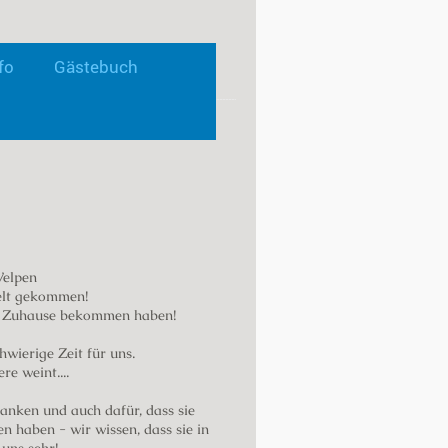
fo
Gästebuch
er Quelle der Lippe"
Welpen
elt gekommen!
es Zuhause bekommen haben!
hwierige Zeit für uns.
e weint....
anken und auch dafür, dass sie
 haben - wir wissen, dass sie in