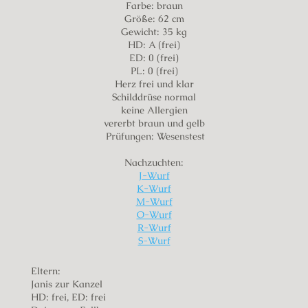
Farbe: braun
Größe: 62 cm
Gewicht: 35 kg
HD: A (frei)
ED: 0 (frei)
PL: 0 (frei)
Herz frei und klar
Schilddrüse normal
keine Allergien
vererbt braun und gelb
Prüfungen: Wesenstest
Nachzuchten:
J-Wurf
K-Wurf
M-Wurf
O-Wurf
R-Wurf
S-Wurf
Eltern:
Janis zur Kanzel
HD: frei, ED: frei